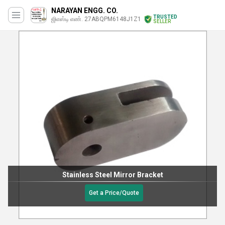
NARAYAN ENGG. CO.
TRUSTED
ஜிஎஸ்டி எண். 27ABQPM6148J1Z1
SELLER
Stainless Steel Mirror Bracket
Get a Price/Quote