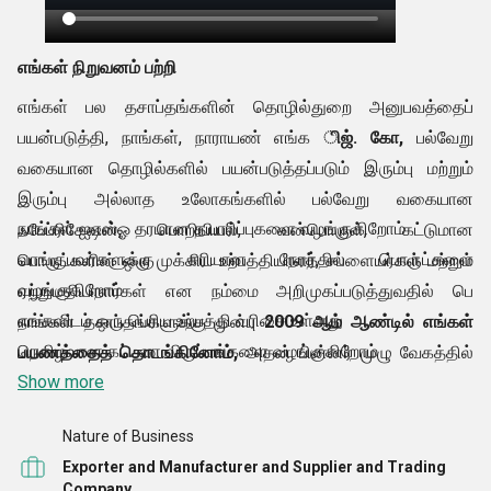
எங்கள் நிறுவனம் பற்றி
எங்கள் பல தசாப்தங்களின் தொழில்துறை அனுபவத்தைப்
பயன்படுத்தி, நாங்கள், நாராயண் எங்க
ிஜ். கோ,
பல்வேறு
வகையான தொழில்களில் பயன்படுத்தப்படும் இரும்பு மற்றும்
இரும்பு அல்லாத உலோகங்களில் பல்வேறு வகையான
நாங்கள் ஐஎஸ்ஓ தரமான தயாரிப்புகளை வழங்குகிறோம்
ஃபேப்ரிகேஷன், பொறியியல், வன்பொருள், கட்டுமான
வாங்குபவர்களுக்கு சரியான நேரத்தில் பொருட்களை
பொருட்களின் ஒரு முக்கிய உற்பத்தியாளர், சப்ளையர்கள் மற்றும்
வழங்குகிறோம்
ஏற்றுமதியாளர்கள் என நம்மை அறிமுகப்படுத்துவதில் பெ
எங்களிடம் ஒரு பெரிய உற்பத்தி வரிசை உள்ளது
நாங்கள் தசாப்தங்களுக்கு முன்பு
2009 ஆம் ஆண்டில் எங்கள்
நெகிழ்வான கட்டண விருப்பங்களை வழங்குகிறோம்
பயணத்தைத் தொடங்கினோம்,
அதன் பின்னர் முழு வேகத்தில்
எங்களிடம் உலகளாவிய விநியோக வலையமைப்பு
Show more
வெற்றியின் ஏணியை ஏறி வருகிறோம். தொழில்துறை
தயாரிப்புகள் மற்றும் வன்பொருள் மற்றும் பல்வேறு வகையான
Nature of Business
கூறுகளின் பரந்த வகைப்பாடு.
Exporter and Manufacturer and Supplier and Trading
எங்கள் தயாரிப்புகள் எப்போதும் எங்கள் வாடிக்கையாளர்களின்
Company