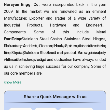
எங்கள் நோக்கம் எப்போதும் தயாரிப்புகளை உருவாக்குவதாகும்
Narayan Engg. Co.
,
were incorporated back in the year
சர்வதேச தரத் தரங்களுடன் சமமாக நிற்கிறோம், இனிமேல்,
2009. In the market we are renowned as an eminent
நாங்கள் கடுமையான தர நடவடிக்கையைத்
Manufacturer, Exporter and Trader of a wide variety of
தேர்ந்தெடுத்துள்ளனர். எங்கள் தர ஆய்வாளர்களின் முறைகள்
Industrial Products, Hardware and Engineering
பின்பற்றுவது சர்வதேச தரத்தால் வைக்கப்பட்ட
Components. Some of this include Metal
வழிகாட்டுதல்களின்படி அமைப்புகள். எங்கள் உள் தர ஆய்வு பிரிவு,
Brackets,
Our Team
Stainless Steel Chains, Stainless Steel Hinges,
அங்கு சோதனைகள் உள்ளன தயாரிப்புகளில் செய்யப்படுகிறது,
Refractory Anchors, Clamps, Hook, Spikes, Glass Brackets,
The most wonderful team of human resources have been
நவீன சோதனை உபகரணங்களுடன் பொருத்தப்பட்டுள்ளது. சிலர்
Pin, Block, Stainless Steel and many more. We work majorly
hired by us, who are the heart and soul of our organization.
தொழில்துறை அடைப்புக்குறிகள், துருப்பிடிக்கா
த ஸ்டீல் ஹூக்,
with customized products.
Their efforts, knowledge and dedication have always ended
எஸ்எஸ் அடைப்புக்குறி, துருப்பிடிக்காத எஃகு அடைப்ப பத்திரிகை
up us in achieving huge success for our company. Some of
பைகள், சி-சேனல்கள், துருப்பிடிக்காத எஃகு பொருத்துதல்கள்
our core members are:
போன்றவை சோ ஆயுள், பரிமாண துல்லியம், துரு எதிர்ப்பு, பொருள்
Know More
ஆகியவை அடங்கும் வலிமை, சிராய்ப்பு எதிர்ப்பு மற்றும் பல.
எங்கள் தயாரிப்பு போர்ட்ஃபோலி
Share a Quick Message with us
நாங்கள் கையாளும் தொழில்துறை தயாரிப்புகள் மற்றும்
வன்பொருள் கூறுகளின் பரந்த வகைப்பாடு பின்வருமாறு: