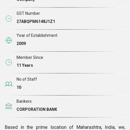
எதிர்பார்ப்புகளை மீறுகின்றன, ஏனெனில் அவை தரத்தின் மிக
GST Number
உயர்ந்த தரத்துடன் பொருந்துகின்றன மற்றும் நம்பகமானவை.
27ABQPM6148J1Z1
எங்கள் முன்கூட்டிய உற்பத்தி ஆலையில் ஃபேப்ரிகேஷன் வேலை
செய்யப்படுகிறது, இதனால் குறுகிய காலத்தில் தடையற்ற மற்றும்
Year of Establishment
மொத்த அளவு பொருட்களை உற்பத்தி செய்ய முடியும்.
2009
தயாரிப்புகள் பொதி எங்கள் நிபுணர்கள் பேக்கேஜிங்
நிபுணர்களால் செய்யப்படுகிறது, இதனால் தயாரிப்புகள் துரு,
Member Since
சிராய்ப்பு, கீறல் போன்ற அனைத்து வகையான உடல்
11 Years
சேதங்களிலிருந்தும் பாதுகாக்கப்படுகின்றன. நீர்வழிகள்,
காற்றுப்பாதைகள் மற்றும் சாலைகள் விநியோக செயல்முறையை
No of Staff
முன்னெடுக்கின்றன மற்றும் உலகின் எந்த பகுதியிலும் உள்ள
10
ஒவ்வொரு வாடிக்கையாளருக்கும் சரியான நேரத்தில்
Bankers
விநியோகிக்கும் உறுதிய
CORPORATION BANK
ளிக்கின்றன.
தர உத்தி உத்தி
Based in the prime location of Maharashtra, India, we,