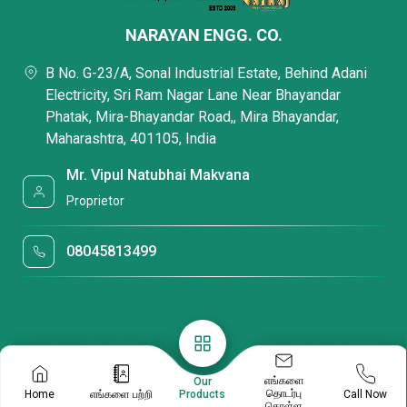
இண்டஸ்ட்ரியல் எஸ்டேட், மீரா பயந்தர் ஆகியவற்றில் ஒலி
NARAYAN ENGG. CO.
உள்கட்டமைப்பு ஒவ்வொரு வேலை செயல்பாடும் துல்லியமாகவும்
ஒரு உள்ளேயும் செய்யப்படுகிறது நிர்ணயிக்கப்பட்ட கால அளவு.
B No. G-23/A, Sonal Industrial Estate, Behind Adani
Electricity, Sri Ram Nagar Lane Near Bhayandar
தொழிலாளர்களுக்கு அவர்களின் பணி செயல்முறைகளில் உதவ
Phatak, Mira-Bhayandar Road,, Mira Bhayandar,
நாங்கள் எங்கள் தொழிற்சாலையில் வலுவான கருவிகளுடன்
Maharashtra, 401105, India
நவீன இயந்திரங்களை பொருத்தியுள்ளோம். எங்கள்
தொழிற்சாலையில் பின்வரும் பிரிவுகள் உள்ளன:
Mr. Vipul Natubhai Makvana
உற்பத்தி பிரிவு
Proprietor
ஆராய்ச்சி மற்றும் மேம்பாடு
தர ஆய்வு பிரிவு
08045813499
பேக்கேஜிங் மற்றும் கிடங்கு
வாடிக்கையாளர் திருப்த
எப்போதும் வாடிக்கையாளர்களின் திருப்த சந்தையில்
நிறுவனத்தின் நல்ல பெயரை உருவாக்க உதவுகிறது, எனவே
எங்களை
Our
தொடர்பு
Home
எங்களை பற்றி
Call Now
Products
நாங்கள் கவனம் செலுத்துகிறோம் எங்கள் வாடிக்கையாளர்களின்
கொள்ள